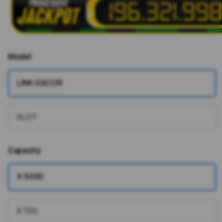
Model
LINK GACOR
SLOT
Capacity
X 5000
X 100