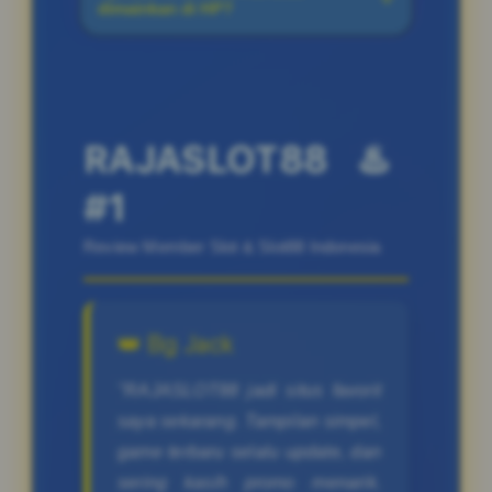
Customer Service profesional yang
dimainkan di HP?
formulir singkat dengan data yang
responsif dan ramah selama 24 jam
valid. Akun Anda akan langsung
Ya, sangat bisa. Sistem RAJASLOT88
non-stop setiap hari. Tim
aktif dalam hitungan menit.
telah dioptimasi sepenuhnya agar
dukungan kami siap membantu
kompatibel di berbagai perangkat
menangani segala pertanyaan,
smartphone (HP) berbasis Android
kendala teknis, serta proses
RAJASLOT88 ♨️
maupun iOS, memberikan Anda
transaksi secara instan.
pengalaman spin yang mulus dan
#1
lancar di mana saja.
Review Member Slot & Slot88 Indonesia
👑 Bg Jack
"RAJASLOT88 jadi situs favorit
saya sekarang. Tampilan simpel,
game terbaru selalu update, dan
sering kasih promo menarik.