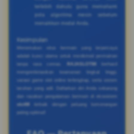
terlebih dahulu guna memahami
pola algoritma mesin sebelum
menaikkan modal Anda.
Kesimpulan
Menemukan situs bermain yang terpercaya
adalah kunci utama untuk menikmati permainan
tanpa rasa cemas.
RAJASLOT88
berhasil
mengombinasikan keamanan tingkat tinggi,
variasi game slot online terlengkap, serta sistem
taruhan yang adil. Daftarkan diri Anda sekarang
dan rasakan pengalaman bermain di ekosistem
slot88
terbaik dengan peluang kemenangan
paling optimal!
FAQ — Pertanyaan