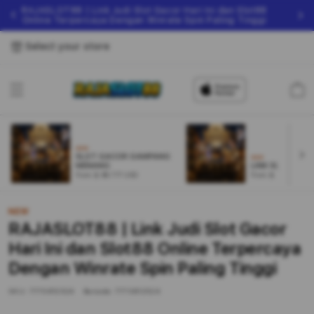
RAJASLOT88 | Link Judi Slot Gacor Hari Ini dan Slot88
Si
Online Terpercaya Dengan Winrate Spin Paling Tinggi
Select your store
Cart
NEW
SLOT GACOR GAMPANG
NEW
MENANG
LINK SLOT
From $ 88.777 USD
From $ 303.77 USD
NEW
RAJASLOT88 | Link Judi Slot Gacor
Hari Ini dan Slot88 Online Terpercaya
Dengan Winrate Spin Paling Tinggi
SKU:
7770812524
Barcode:
7770812524