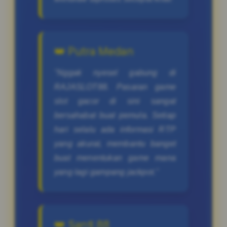
👑 Putra Medan
"Nggak nyesel gabung di
RAJASLOT88. Pasaran game
slot gacor di sini sangat
bersahabat buat pemula. Setiap
hari selalu ada informasi RTP
yang akurat, membantu banget
buat menentukan game mana
yang lagi gampang jackpot."
👑 Santi 88